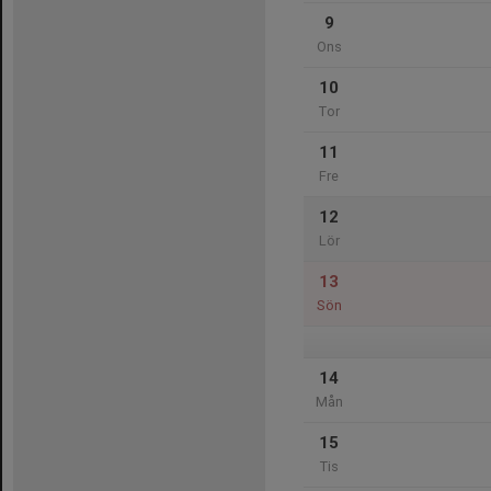
9
Ons
10
Tor
11
Fre
12
Lör
13
Sön
14
Mån
15
Tis