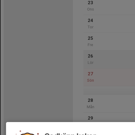
23
Ons
24
Tor
25
Fre
26
Lör
27
Sön
28
Mån
29
Tis