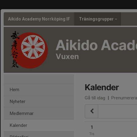
Aikido Academy Norrköping IF
Träningsgrupper
Aikido Aca
Vuxen
Kalender
Hem
Gå till idag
|
Prenumerer
Nyheter
Medlemmar
Kalender
1
Tis