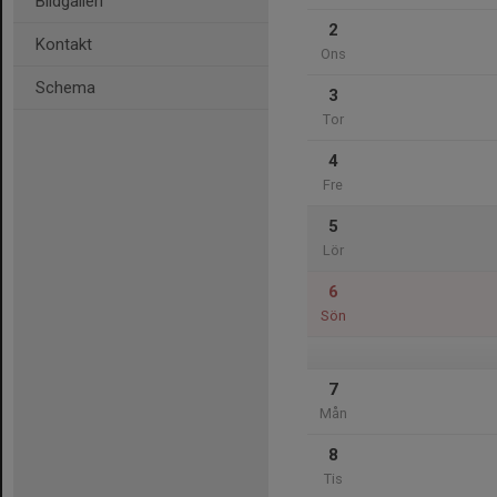
Bildgalleri
2
Kontakt
Ons
Schema
3
Tor
4
Fre
5
Lör
6
Sön
7
Mån
8
Tis