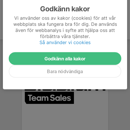
076-016 37 74
veronica.knutsson@aikidoacademy.se
Godkänn kakor
Vi använder oss av kakor (cookies) för att vår
webbplats ska fungera bra för dig. De används
även för webbanalys i syfte att hjälpa oss att
förbättra våra tjänster.
Så använder vi cookies
Godkänn alla kakor
Bara nödvändiga