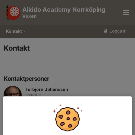
Aikido Academy Norrköping
Vuxen
Logga in
Kontakt
Kontakt
Kontaktpersoner
Torbjörn Johansson
Instruktör
073-503 64 61
torbjorn.johansson@aikidoacademy.se
Veronica Knutsson
Instruktör