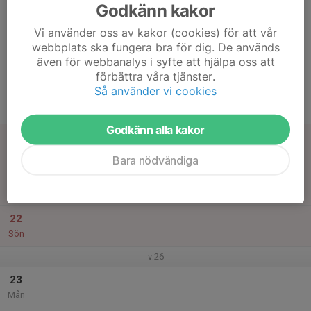
Godkänn kakor
17
Tis
Vi använder oss av kakor (cookies) för att vår
webbplats ska fungera bra för dig. De används
18
18:00
Sommarträning 2025
även för webbanalys i syfte att hjälpa oss att
19:30
Ons
Vulkangatan 6
förbättra våra tjänster.
Så använder vi cookies
19
Tor
Godkänn alla kakor
20
Fre
Bara nödvändiga
21
Lör
22
Sön
v.26
23
Mån