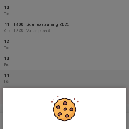
10
Tis
11
18:00
Sommarträning 2025
19:30
Ons
Vulkangatan 6
12
Tor
13
Fre
14
Lör
15
Sön
v.25
16
18:00
Sommarträning 2025
19:30
Mån
Vulkangatan 6