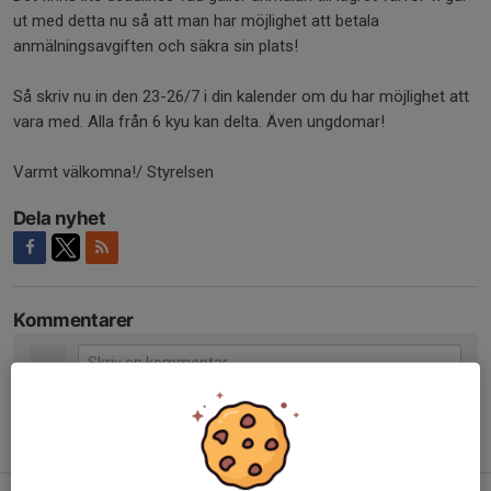
ut med detta nu så att man har möjlighet att betala
anmälningsavgiften och säkra sin plats!
Så skriv nu in den 23-26/7 i din kalender om du har möjlighet att
vara med. Alla från 6 kyu kan delta. Även ungdomar!
Varmt välkomna!/ Styrelsen
Dela nyhet
Kommentarer
Tidigare nyheter