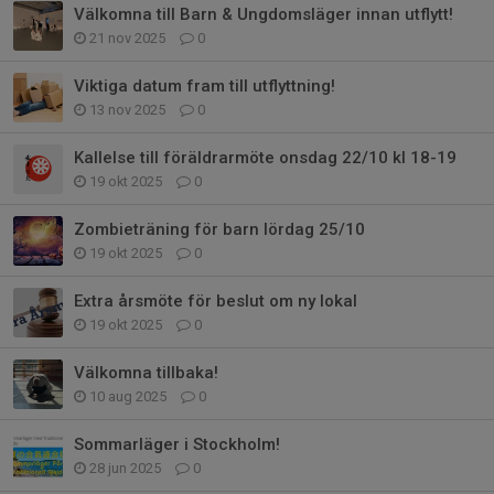
Välkomna till Barn & Ungdomsläger innan utflytt!
21 nov 2025
0
Viktiga datum fram till utflyttning!
13 nov 2025
0
Kallelse till föräldrarmöte onsdag 22/10 kl 18-19
19 okt 2025
0
Zombieträning för barn lördag 25/10
19 okt 2025
0
Extra årsmöte för beslut om ny lokal
19 okt 2025
0
Välkomna tillbaka!
10 aug 2025
0
Sommarläger i Stockholm!
28 jun 2025
0