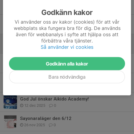
Trevlig Valborg och en fin första maj!
29 apr, 20:04
0
Godkänn kakor
GLAD PÅSK!
Vi använder oss av kakor (cookies) för att vår
webbplats ska fungera bra för dig. De används
3 apr, 23:11
0
även för webbanalys i syfte att hjälpa oss att
förbättra våra tjänster.
Save the date! Sommarläger i Lillsved
Så använder vi cookies
4 mar, 19:47
0
Kallelse till årsmöte 21 mars!
Godkänn alla kakor
11 feb, 09:48
0
Bara nödvändiga
Välkomna till årets första träningspass!
18 jan, 22:31
0
God Jul önskar Aikido Academy!
12 dec 2025
0
Sayonaraläger den 6/12
26 nov 2025
0