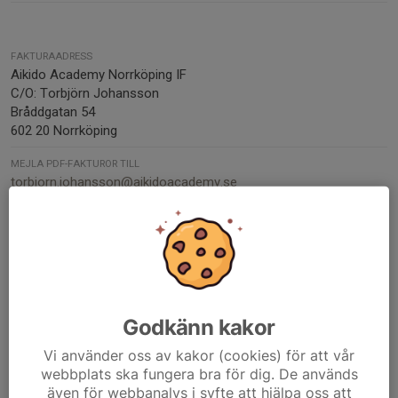
FAKTURAADRESS
Aikido Academy Norrköping IF
C/O: Torbjörn Johansson
Bråddgatan 54
602 20 Norrköping
MEJLA PDF-FAKTUROR TILL
torbjorn.johansson@aikidoacademy.se
ORG. NUMMER
825004-0394
BANKGIRO
5433-8314
Godkänn kakor
Kontaktpersoner
Vi använder oss av kakor (cookies) för att vår
Torbjörn Johansson
webbplats ska fungera bra för dig. De används
Kassör
även för webbanalys i syfte att hjälpa oss att