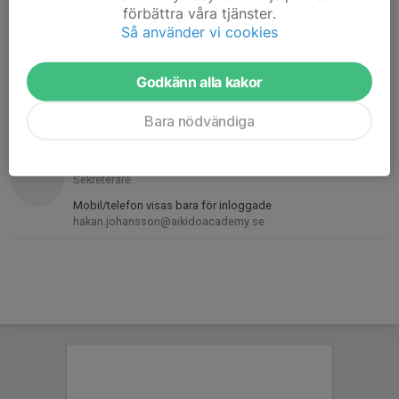
förbättra våra tjänster.
073-503 64 61
Så använder vi cookies
torbjorn.johansson@aikidoacademy.se
Veronica Knutsson
Godkänn alla kakor
Ordförande
076-016 37 74
Bara nödvändiga
veronica.knutsson@aikidoacademy.se
Håkan Johansson
Sekreterare
Mobil/telefon visas bara för inloggade
hakan.johansson@aikidoacademy.se