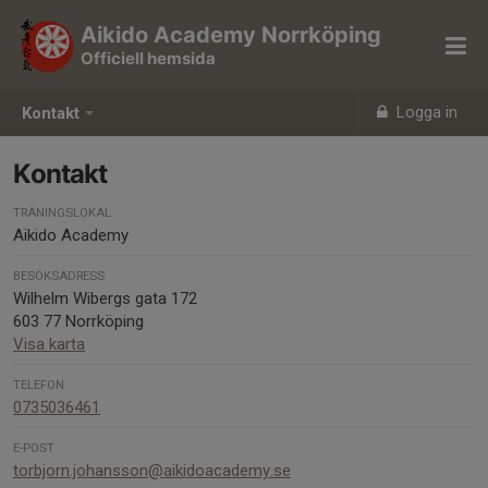
Aikido Academy Norrköping
Officiell hemsida
Logga in
Kontakt
Kontakt
TRÄNINGSLOKAL
Aikido Academy
BESÖKSADRESS
Wilhelm Wibergs gata 172
603 77 Norrköping
Visa karta
TELEFON
0735036461
E-POST
torbjorn.johansson@aikidoacademy.se