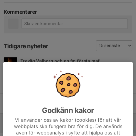
Kommentarer
Tidigare nyheter
Trevlig Valborg och en fin första maj!
29 apr, 20:04
0
GLAD PÅSK!
3 apr, 23:11
0
Save the date! Sommarläger i Lillsved
4 mar, 19:47
0
Godkänn kakor
Vi använder oss av kakor (cookies) för att vår
Kallelse till årsmöte 21 mars!
webbplats ska fungera bra för dig. De används
11 feb, 09:48
0
även för webbanalys i syfte att hjälpa oss att