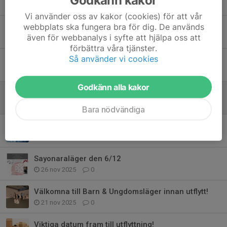
3 apr, 23:11
0
Vi använder oss av kakor (cookies) för att vår
webbplats ska fungera bra för dig. De används
Save the date! Sommarläger i Lillsved
även för webbanalys i syfte att hjälpa oss att
4 mar, 19:47
0
förbättra våra tjänster.
Så använder vi cookies
Kallelse till årsmöte 21 mars!
11 feb, 09:48
0
Godkänn alla kakor
Välkomna till årets första träningspass!
18 jan, 22:31
0
Bara nödvändiga
God Jul önskar Aikido Academy!
12 dec 2025
0
Sayonaraläger den 6/12
26 nov 2025
0
Välkomna till Barn & Ungdomsläger innan utflytt!
21 nov 2025
0
Viktiga datum fram till utflyttning!