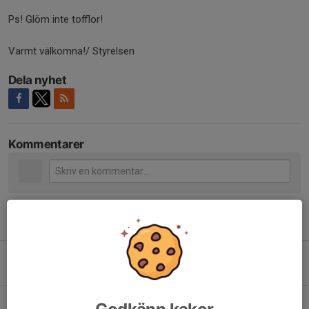
Ps! Glöm inte tofflor!
Varmt välkomna!/ Styrelsen
Dela nyhet
Kommentarer
Tidigare nyheter
Trevlig Valborg och en fin första maj!
29 apr, 20:04
0
GLAD PÅSK!
Godkänn kakor