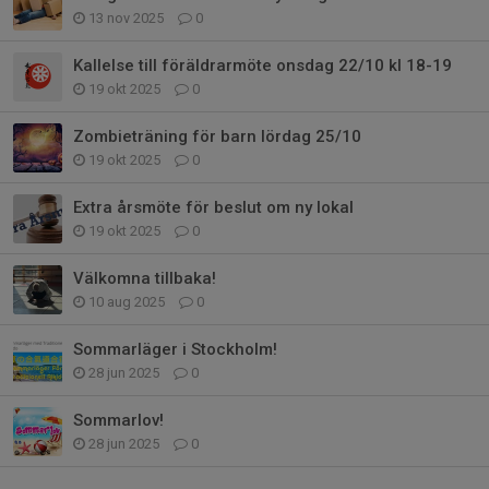
13 nov 2025
0
Kallelse till föräldrarmöte onsdag 22/10 kl 18-19
19 okt 2025
0
Zombieträning för barn lördag 25/10
19 okt 2025
0
Extra årsmöte för beslut om ny lokal
19 okt 2025
0
Välkomna tillbaka!
10 aug 2025
0
Sommarläger i Stockholm!
28 jun 2025
0
Sommarlov!
28 jun 2025
0