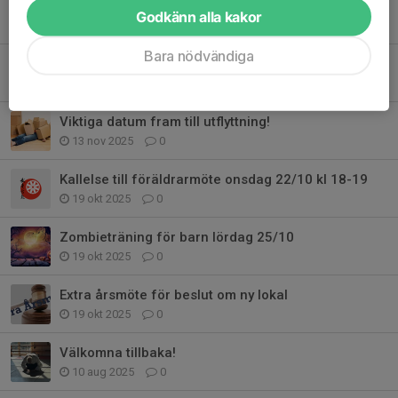
Sayonaraläger den 6/12
Godkänn alla kakor
26 nov 2025
0
Bara nödvändiga
Välkomna till Barn & Ungdomsläger innan utflytt!
21 nov 2025
0
Viktiga datum fram till utflyttning!
13 nov 2025
0
Kallelse till föräldrarmöte onsdag 22/10 kl 18-19
19 okt 2025
0
Zombieträning för barn lördag 25/10
19 okt 2025
0
Extra årsmöte för beslut om ny lokal
19 okt 2025
0
Välkomna tillbaka!
10 aug 2025
0