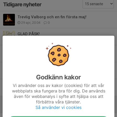
Tidigare nyheter
Trevlig Valborg och en fin första maj!
29 apr, 20:04
0
GLAD PÅSK!
3 apr, 23:11
0
Save the date! Sommarläger i Lillsved
4 mar, 19:47
0
Kallelse till årsmöte 21 mars!
11 feb, 09:48
0
Godkänn kakor
Vi använder oss av kakor (cookies) för att vår
Välkomna till årets första träningspass!
webbplats ska fungera bra för dig. De används
18 jan, 22:31
0
även för webbanalys i syfte att hjälpa oss att
förbättra våra tjänster.
God Jul önskar Aikido Academy!
Så använder vi cookies
12 dec 2025
0