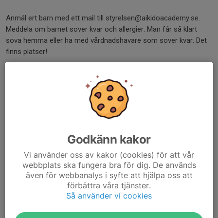
Anmäl ert barn med ett mail till styrelsen@aikidoacademy.se.
Meddela om barnet sover kvar och allergier. Man får så klart
sova hemma eller ha med vårdnadshavare som sover kvar. Det
finns platser!
Hoppas vi ses på mattan!
/ Barn och ungdomstränarna!
Dela nyhet
Godkänn kakor
Vi använder oss av kakor (cookies) för att vår
Kommentarer
webbplats ska fungera bra för dig. De används
även för webbanalys i syfte att hjälpa oss att
förbättra våra tjänster.
Så använder vi cookies
Tidigare nyheter