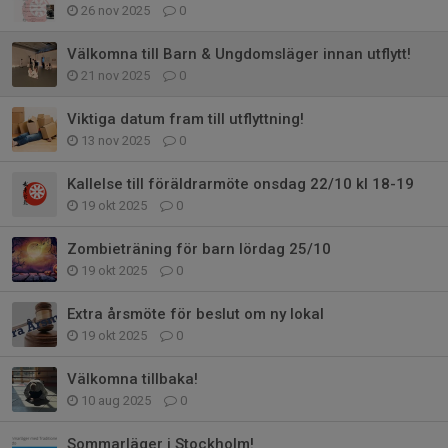
26 nov 2025
0
Välkomna till Barn & Ungdomsläger innan utflytt!
21 nov 2025
0
Viktiga datum fram till utflyttning!
13 nov 2025
0
Kallelse till föräldrarmöte onsdag 22/10 kl 18-19
19 okt 2025
0
Zombieträning för barn lördag 25/10
19 okt 2025
0
Extra årsmöte för beslut om ny lokal
19 okt 2025
0
Välkomna tillbaka!
10 aug 2025
0
Sommarläger i Stockholm!