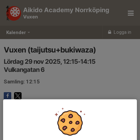
Aikido Academy Norrköping
Vuxen
Logga in
Kalender
Vuxen (taijutsu+bukiwaza)
Lördag 29 nov 2025, 12:15-14:15
Vulkangatan 6
Samling: 12:15