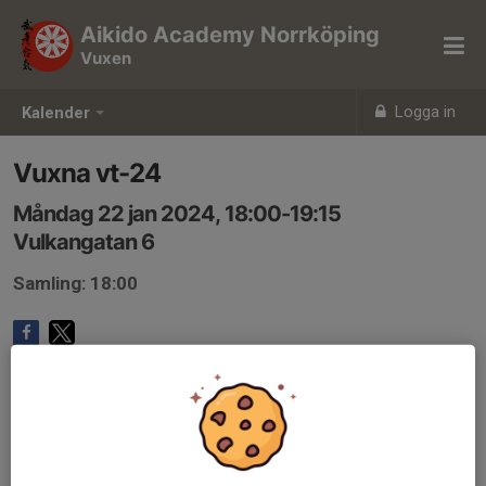
Aikido Academy Norrköping
Vuxen
Logga in
Kalender
Vuxna vt-24
Måndag 22 jan 2024, 18:00-19:15
Vulkangatan 6
Samling: 18:00