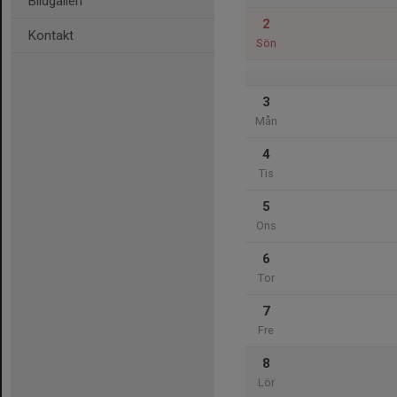
Bildgalleri
2
Kontakt
Sön
3
Mån
4
Tis
5
Ons
6
Tor
7
Fre
8
Lör