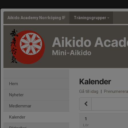
Aikido Academy Norrköping IF
Träningsgrupper
Aikido Aca
Mini-Aikido
Kalender
Hem
Gå till idag
|
Prenumerer
Nyheter
Medlemmar
Kalender
1
Lör