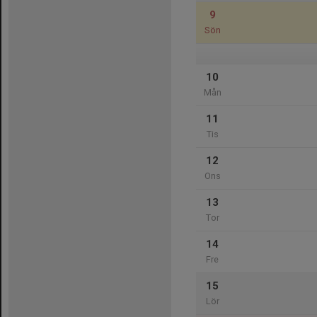
9
Sön
10
Mån
11
Tis
12
Ons
13
Tor
14
Fre
15
Lör