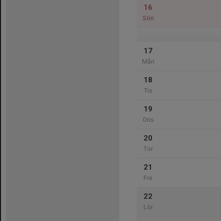
16
Sön
17
Mån
18
Tis
19
Ons
20
Tor
21
Fre
22
Lör