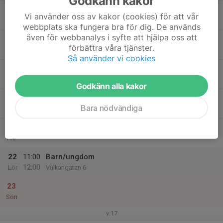
Godkänn kakor
17
Vi använder oss av kakor (cookies) för att vår
Mån
webbplats ska fungera bra för dig. De används
även för webbanalys i syfte att hjälpa oss att
18
förbättra våra tjänster.
Tis
Så använder vi cookies
19
17:30
Barn/ungdom
18:30
Ons
Vulkangatan 6
Godkänn alla kakor
20
Bara nödvändiga
Tor
21
Fre
22
11:00
Barn/ungdom
12:00
Lör
Vulkangatan 6
23
Sön
v.17