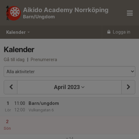
Aikido Academy Norrköping
Barn/Ungdom
Logga in
Kalender
Kalender
Gå till idag
|
Prenumerera
April 2023
1
11:00
Barn/ungdom
12:00
Lör
Vulkangatan 6
2
Sön
v.14