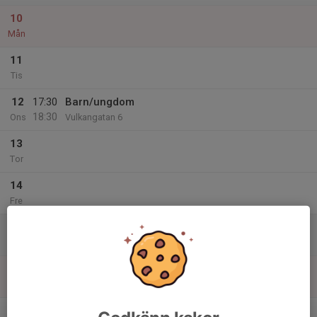
10
Mån
11
Tis
12
17:30
Barn/ungdom
18:30
Ons
Vulkangatan 6
13
Tor
14
Fre
15
11:00
Barn/ungdom
12:00
Lör
Vulkangatan 6
16
Sön
v.16