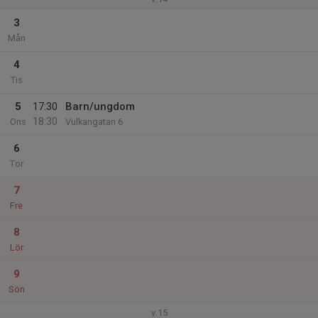
3
Mån
4
Tis
5
17:30
Barn/ungdom
18:30
Ons
Vulkangatan 6
6
Tor
7
Fre
8
Lör
9
Sön
v.15