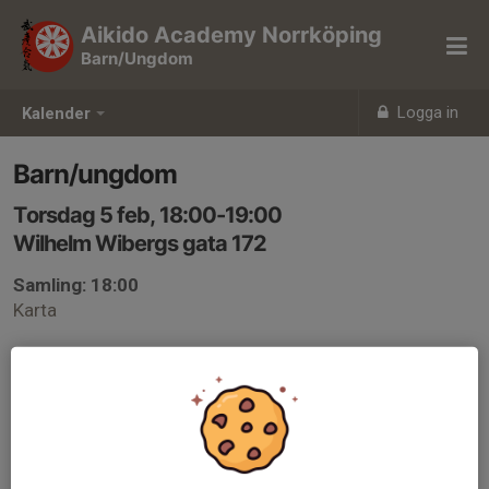
Aikido Academy Norrköping
Barn/Ungdom
Logga in
Kalender
Barn/ungdom
Torsdag 5 feb, 18:00-19:00
Wilhelm Wibergs gata 172
Samling: 18:00
Karta