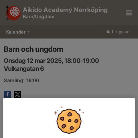
Aikido Academy Norrköping
Barn/Ungdom
Logga in
Kalender
Barn och ungdom
Onsdag 12 mar 2025, 18:00-19:00
Vulkangatan 6
Samling: 18:00