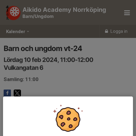
Aikido Academy Norrköping
Barn/Ungdom
Logga in
Kalender
Barn och ungdom vt-24
Lördag 10 feb 2024, 11:00-12:00
Vulkangatan 6
Samling: 11:00