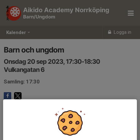
Aikido Academy Norrköping
Barn/Ungdom
Logga in
Kalender
Barn och ungdom
Onsdag 20 sep 2023, 17:30-18:30
Vulkangatan 6
Samling: 17:30